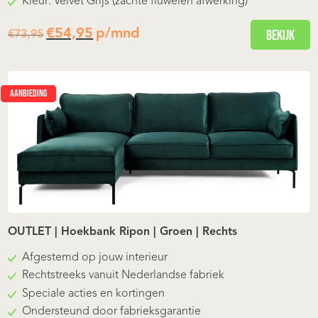
Kleur: Velvet Grijs (zachte fluwelen afwerking)
Oorspronkelijke
Huidige
€
54,95
p/mnd
Bekijk
€
73,95
prijs
prijs
was:
is:
AANBIEDING
€73,95.
€54,95.
OUTLET | Hoekbank Ripon | Groen | Rechts
Afgestemd op jouw interieur
Rechtstreeks vanuit Nederlandse fabriek
Speciale acties en kortingen
Ondersteund door fabrieksgarantie