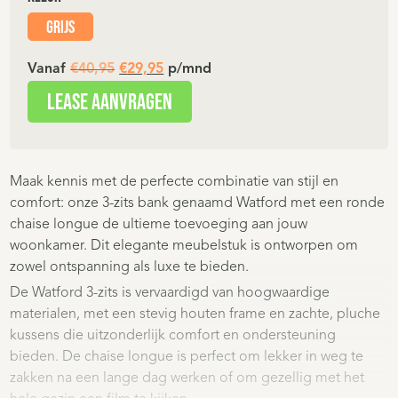
Grijs
Oorspronkelijke
Huidige
Vanaf
€
40,95
€
29,95
p/mnd
prijs
prijs
Lease aanvragen
was:
is:
€40,95.
€29,95.
Maak kennis met de perfecte combinatie van stijl en
comfort: onze 3-zits bank genaamd Watford met een ronde
chaise longue de ultieme toevoeging aan jouw
woonkamer. Dit elegante meubelstuk is ontworpen om
zowel ontspanning als luxe te bieden.
De Watford 3-zits is vervaardigd van hoogwaardige
materialen, met een stevig houten frame en zachte, pluche
kussens die uitzonderlijk comfort en ondersteuning
bieden. De chaise longue is perfect om lekker in weg te
zakken na een lange dag werken of om gezellig met het