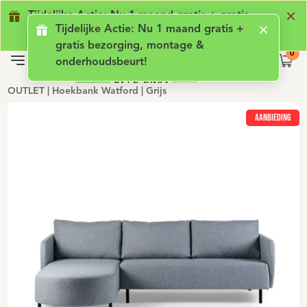
Geen lening met rente
Luxe comfort
Ge
Tijdelijke Actie: Nu 1 maand gratis + gratis
Tijdelijke Actie: Nu 1 maand gratis +
bezorging, montage & onderhoudsbeurt!
gratis bezorging, montage &
onderhoudsbeurt!
OUTLET | Hoekbank Watford | Grijs
AANBIEDING