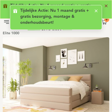
Geen lening met rente
Luxe comfort
Ge
Tijdelijke Actie: Nu 1 maand gratis + gratis
Tijdelijke Actie: Nu 1 maand gratis +
bezorging, montage & onderhoudsbeurt!
gratis bezorging, montage &
onderhoudsbeurt!
Elite 1000