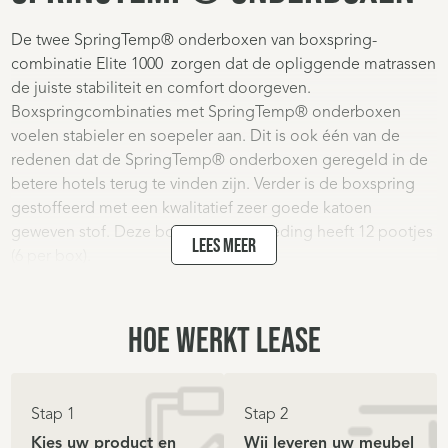
De twee SpringTemp® onderboxen van boxspring-
combinatie Elite 1000 zorgen dat de opliggende matrassen
de juiste stabiliteit en comfort doorgeven.
Boxspringcombinaties met SpringTemp® onderboxen
voelen stabieler en soepeler aan. Dit is ook één van de
redenen dat de SpringTemp® onderboxen geregeld in de
betere hotels terug te vinden zijn. Verder is de boxspring
gestoffeerd met een kwalitatief zeer goede katoen
geweven stof. Deze boxspring aanbieding heeft 12 pootjes
Lees meer
(6 per box).
SupraSpringmatt® HR
HOE WERKT LEASE
Pocketvering 1000 v/m
De SupraSpringmatt® pocketveringmatrassen van
Stap 1
Stap 2
Boxspring Elite 1000 gestoffeerd hebben een koudschuim
Kies uw product en
Wij leveren uw meubel
HR top en onderlaag en een pocketverenkern met 1000