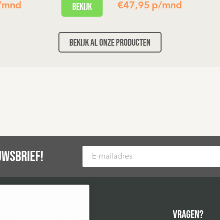
/mnd
Bekijk
€
47,95
p/mnd
Bekijk al onze producten
n mee besteld
iet leverbaar in het getoonde
rtekening leasecontract.
de leverancier. Hieraan
UWSBRIEF!
E-mailadres
KLANTENSERVICE?
VRAGEN?