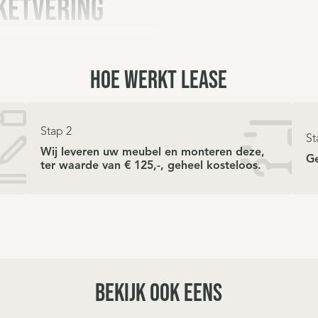
ketvering
HOE WERKT LEASE
ing Deluxe 1000 hebben een
 met 1000 veren de
teuning en een soepel
Stap 2
rukverlagende comfortzones
St
trassen steviger waar het
Wij leveren uw meubel en monteren deze,
Ge
ter waarde van € 125,-, geheel kosteloos.
e schouderzone en het
van een elastische,
sity beschermlaag. Dit levert
complete matrastijk is
schuim
BEKIJK OOK EENS
oor een uitmuntend goede