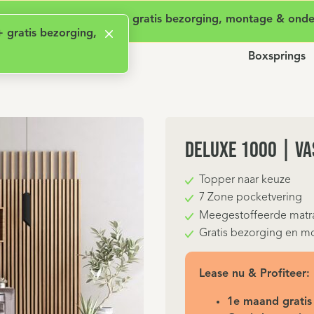
en aanschafkosten
Actie: Nu 1 maand gratis + gratis bezorging, montage & ond
+ gratis bezorging,
Boxsprings
Deluxe 1000 | Va
Topper naar keuze
7 Zone pocketvering
Meegestoffeerde matr
Gratis bezorging en mo
Lease nu & Profiteer:
1e maand gratis