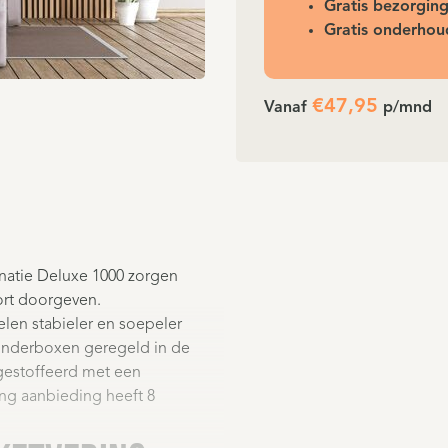
Gratis bezorgin
Gratis onderhou
€
47,95
Vanaf
p/mnd
atie Deluxe 1000 zorgen
ort doorgeven.
en stabieler en soepeler
onderboxen geregeld in de
 gestoffeerd met een
ng aanbieding heeft 8