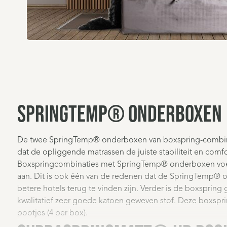
SpringTemp® onderboxen
De twee SpringTemp® onderboxen van boxspring-combin
dat de opliggende matrassen de juiste stabiliteit en comf
Boxspringcombinaties met SpringTemp® onderboxen voel
aan. Dit is ook één van de redenen dat de SpringTemp® 
betere hotels terug te vinden zijn. Verder is de boxspring
kwalitatief zeer goede katoen geweven stof. Deze boxspri
pootjes (4 per box).