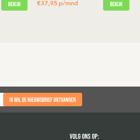
Bekijk
€
37,95
p/mnd
Bekijk
Ik wil de nieuwsbrief ontvangen
VOLG ONS OP: