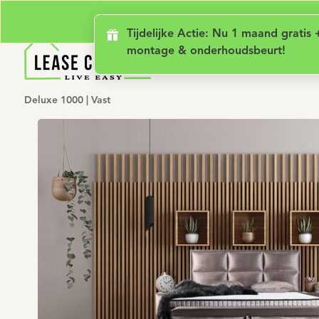
Geen lening met rente
Luxe comfort
Ge
Tijdelijke 
Tijdelijke Actie: Nu 1 maand gratis 
montage & onderhoudsbeurt!
Deluxe 1000 | Vast