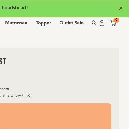
erhoudsbeurt!
Matrassen
Topper
Outlet Sale
st
assen
ntage twv €125,-