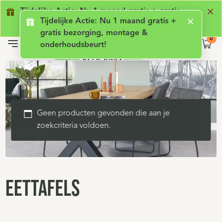
Geen lening met rente
Luxe comfort
Ge
Tijdelijke Actie: Nu 1 maand gratis + gratis
Tijdelijke Actie: Nu 1 maand gratis +
bezorging, montage & onderhoudsbeurt!
gratis bezorging, montage &
onderhoudsbeurt!
Geen producten gevonden die aan je
zoekcriteria voldoen.
Eettafels