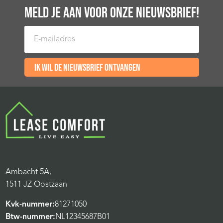
MELD JE AAN VOOR ONZE NIEUWSBRIEF!
E-mailadres
Ik wil de nieuwsbrief ontvangen
Ambacht 5A,
1511 JZ Oostzaan
Kvk-nummer:
81271050
Btw-nummer:
NL12345687B01