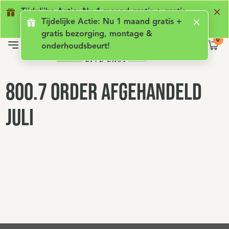
Geen lening met rente
Luxe comfort
Ge
Tijdelijke Actie: Nu 1 maand gratis + gratis
Tijdelijke Actie: Nu 1 maand gratis +
bezorging, montage & onderhoudsbeurt!
gratis bezorging, montage &
onderhoudsbeurt!
800.7 Order afgehandeld
juli