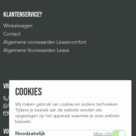
KLANTENSERVICE?
Winkelwagen
Contact
Algemene voorwaarden Leasecomfort
Algemene Voorwaarden Lease
VRAGEN?
COOKIES
075-207 1075
Wij maken gebruik van cookies en andere technieken.
075-207 1075
Tijdens je bezoek aan de website worden die
klantenservice@leasecomfort.nl
opgeslagen op het apparaat waarmee je onze website
bezoekt.
VOLG ONS OP:
Noodzakelijk
Meer info