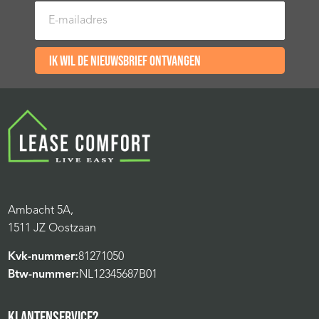
E-mailadres
Ik wil de nieuwsbrief ontvangen
Ambacht 5A,
1511 JZ Oostzaan
Kvk-nummer:
81271050
Btw-nummer:
NL12345687B01
KLANTENSERVICE?