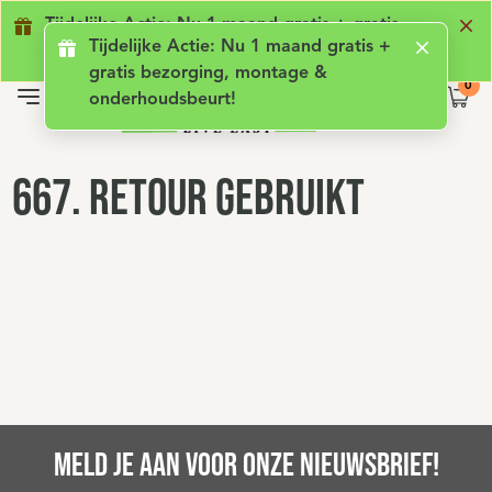
Geen lening met rente
Luxe comfort
Ge
Tijdelijke Actie: Nu 1 maand gratis + gratis
Tijdelijke Actie: Nu 1 maand gratis +
bezorging, montage & onderhoudsbeurt!
gratis bezorging, montage &
onderhoudsbeurt!
667. Retour gebruikt
MELD JE AAN VOOR ONZE NIEUWSBRIEF!