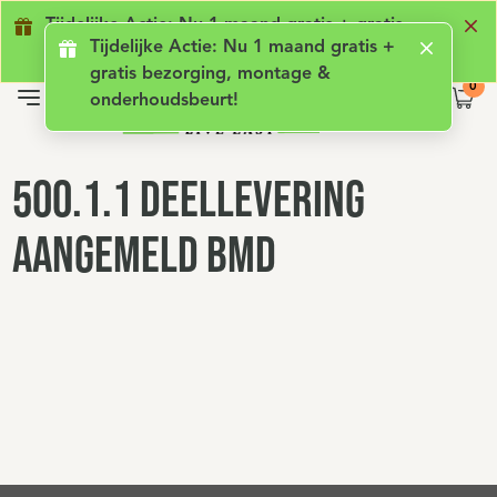
Geen lening met rente
Luxe comfort
Ge
Tijdelijke Actie: Nu 1 maand gratis + gratis
Tijdelijke Actie: Nu 1 maand gratis +
bezorging, montage & onderhoudsbeurt!
gratis bezorging, montage &
onderhoudsbeurt!
500.1.1 Deellevering
aangemeld BMD