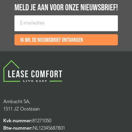
MELD JE AAN VOOR ONZE NIEUWSBRIEF!
E-mailadres
Ik wil de nieuwsbrief ontvangen
Ambacht 5A,
1511 JZ Oostzaan
Kvk-nummer:
81271050
Btw-nummer:
NL12345687B01