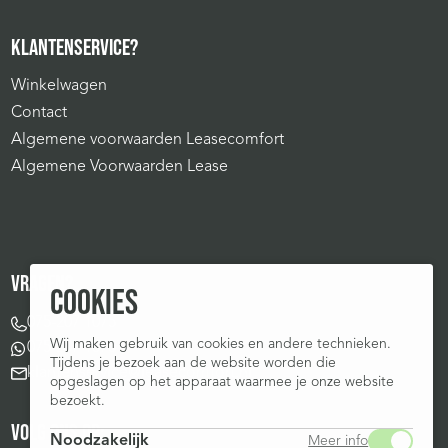
KLANTENSERVICE?
Winkelwagen
Contact
Algemene voorwaarden Leasecomfort
Algemene Voorwaarden Lease
VRAGEN?
COOKIES
075-207 1075
Wij maken gebruik van cookies en andere technieken.
075-207 1075
Tijdens je bezoek aan de website worden die
klantenservice@leasecomfort.nl
opgeslagen op het apparaat waarmee je onze website
bezoekt.
VOLG ONS OP:
Noodzakelijk
Meer info