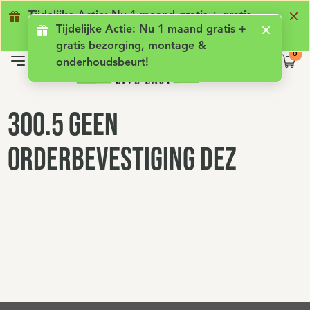
Geen lening met rente
Luxe comfort
Ge
Tijdelijke Actie: Nu 1 maand gratis + gratis
Tijdelijke Actie: Nu 1 maand gratis +
bezorging, montage & onderhoudsbeurt!
gratis bezorging, montage &
onderhoudsbeurt!
300.5 Geen
orderbevestiging DEZ