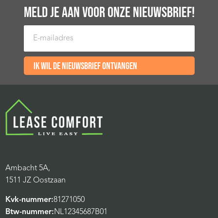
MELD JE AAN VOOR ONZE NIEUWSBRIEF!
E-mailadres
Ik wil de nieuwsbrief ontvangen
Ambacht 5A,
1511 JZ Oostzaan
Kvk-nummer:
81271050
Btw-nummer:
NL12345687B01