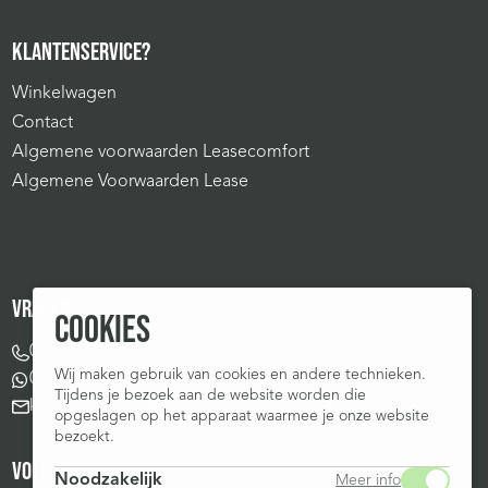
KLANTENSERVICE?
Winkelwagen
Contact
Algemene voorwaarden Leasecomfort
Algemene Voorwaarden Lease
VRAGEN?
COOKIES
075-207 1075
Wij maken gebruik van cookies en andere technieken.
075-207 1075
Tijdens je bezoek aan de website worden die
klantenservice@leasecomfort.nl
opgeslagen op het apparaat waarmee je onze website
bezoekt.
VOLG ONS OP:
Noodzakelijk
Meer info