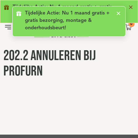
Geen lening met rente
Luxe comfort
Ge
Tijdelijke Actie: Nu 1 maand gratis + gratis
Tijdelijke Actie: Nu 1 maand gratis +
bezorging, montage & onderhoudsbeurt!
gratis bezorging, montage &
onderhoudsbeurt!
202.2 Annuleren bij
Profurn