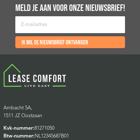
MELD JE AAN VOOR ONZE NIEUWSBRIEF!
E-mailadres
Ik wil de nieuwsbrief ontvangen
Ambacht 5A,
1511 JZ Oostzaan
Kvk-nummer:
81271050
Btw-nummer:
NL12345687B01