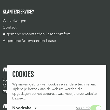
KLANTENSERVICE?
Winkelwagen
Contact
Algemene voorwaarden Leasecomfort
Algemene Voorwaarden Lease
VRAGEN?
COOKIES
075-207 1075
Wij maken gebruik van cookies en andere technieken.
075-207 1075
Tijdens je bezoek aan de website worden die
klantenservice@leasecomfort.nl
opgeslagen op het apparaat waarmee je onze website
bezoekt.
VOLG ONS OP:
Noodzakelijk
Meer info