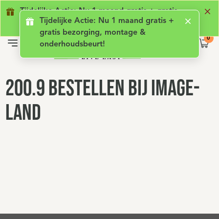
Geen lening met rente
Luxe comfort
Ge
Tijdelijke Actie: Nu 1 maand gratis + gratis
Tijdelijke Actie: Nu 1 maand gratis +
bezorging, montage & onderhoudsbeurt!
gratis bezorging, montage &
onderhoudsbeurt!
200.9 Bestellen bij Image-
land