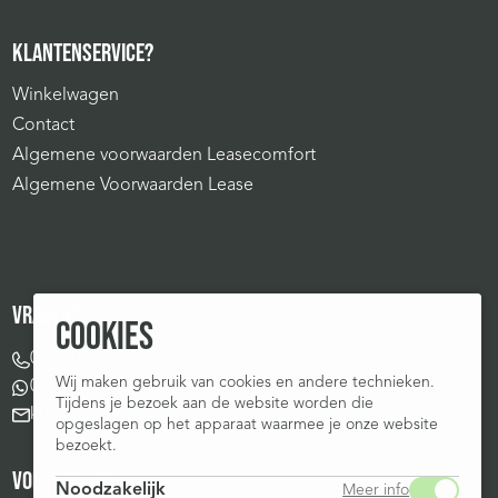
KLANTENSERVICE?
Winkelwagen
Contact
Algemene voorwaarden Leasecomfort
Algemene Voorwaarden Lease
VRAGEN?
COOKIES
075-207 1075
Wij maken gebruik van cookies en andere technieken.
075-207 1075
Tijdens je bezoek aan de website worden die
klantenservice@leasecomfort.nl
opgeslagen op het apparaat waarmee je onze website
bezoekt.
VOLG ONS OP:
Noodzakelijk
Meer info