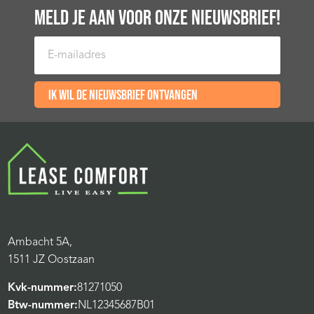
MELD JE AAN VOOR ONZE NIEUWSBRIEF!
E-mailadres
Ik wil de nieuwsbrief ontvangen
Ambacht 5A,
1511 JZ Oostzaan
Kvk-nummer:
81271050
Btw-nummer:
NL12345687B01