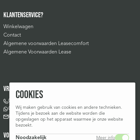
KLANTENSERVICE?
Winkelwagen
Contact
Algemene voorwaarden Leasecomfort
Algemene Voorwaarden Lease
VRAGEN?
COOKIES
075-207 1075
Wij maken gebruik van cookies en andere technieken.
075-207 1075
Tijdens je bezoek aan de website worden die
klantenservice@leasecomfort.nl
opgeslagen op het apparaat waarmee je onze website
bezoekt.
VOLG ONS OP:
Noodzakelijk
Meer info