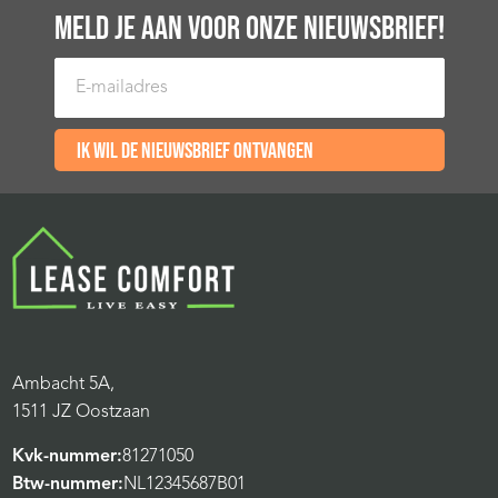
MELD JE AAN VOOR ONZE NIEUWSBRIEF!
E-mailadres
Ik wil de nieuwsbrief ontvangen
Ambacht 5A,
1511 JZ Oostzaan
Kvk-nummer:
81271050
Btw-nummer:
NL12345687B01