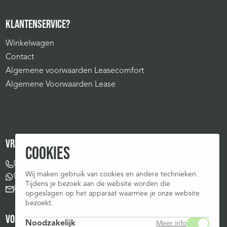
KLANTENSERVICE?
Winkelwagen
Contact
Algemene voorwaarden Leasecomfort
Algemene Voorwaarden Lease
VRAGEN?
COOKIES
075-207 1075
Wij maken gebruik van cookies en andere technieken.
075-207 1075
Tijdens je bezoek aan de website worden die
klantenservice@leasecomfort.nl
opgeslagen op het apparaat waarmee je onze website
bezoekt.
VOLG ONS OP:
Noodzakelijk
Meer info