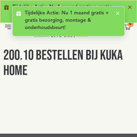
Geen lening met rente
Luxe comfort
Ge
Tijdelijke Actie: Nu 1 maand gratis + gratis
Tijdelijke Actie: Nu 1 maand gratis +
bezorging, montage & onderhoudsbeurt!
gratis bezorging, montage &
onderhoudsbeurt!
200.10 Bestellen bij Kuka
Home