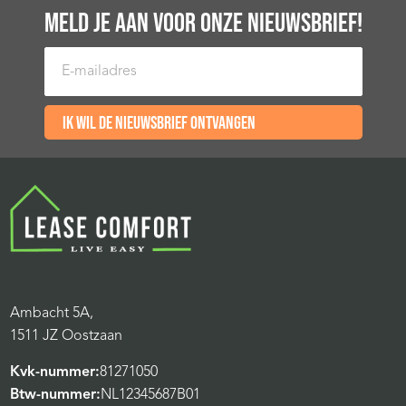
MELD JE AAN VOOR ONZE NIEUWSBRIEF!
E-mailadres
Ik wil de nieuwsbrief ontvangen
Ambacht 5A,
1511 JZ Oostzaan
Kvk-nummer:
81271050
Btw-nummer:
NL12345687B01