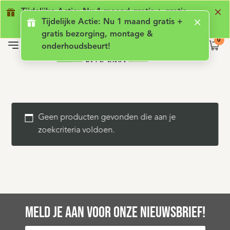
Geen lening met rente
Luxe comfort
Ge
Tijdelijke Actie: Nu 1 maand gratis + gratis
Tijdelijke Actie: Nu 1 maand gratis +
bezorging, montage & onderhoudsbeurt!
gratis bezorging, montage &
onderhoudsbeurt!
Geen producten gevonden die aan je
zoekcriteria voldoen.
MELD JE AAN VOOR ONZE NIEUWSBRIEF!