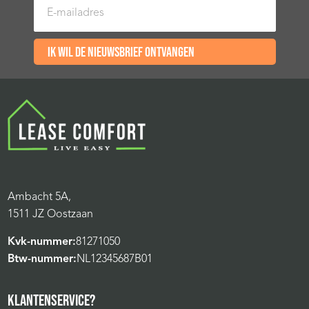
E-mailadres
Ik wil de nieuwsbrief ontvangen
Ambacht 5A,
1511 JZ Oostzaan
Kvk-nummer:
81271050
Btw-nummer:
NL12345687B01
KLANTENSERVICE?