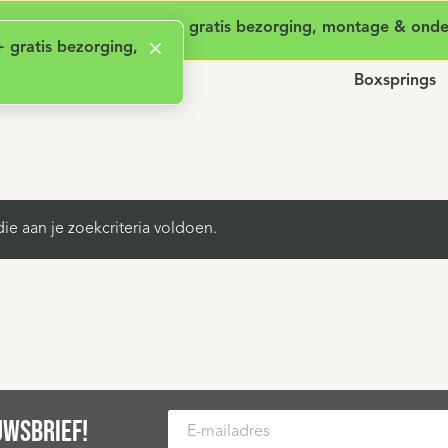
en aanschafkosten
Actie: Nu 1 maand gratis + gratis bezorging, montage & ond
+ gratis bezorging,
Boxsprings
 aan je zoekcriteria voldoen.
UWSBRIEF!
E-mailadres