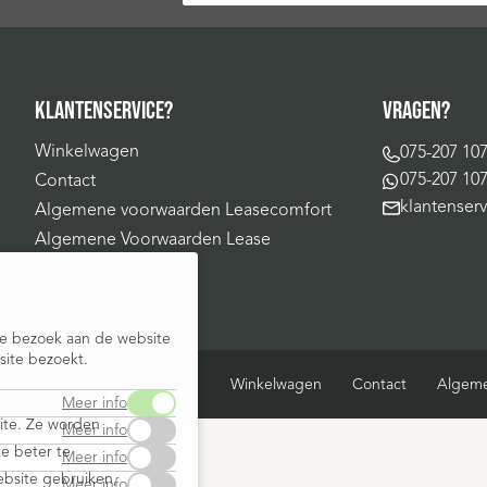
KLANTENSERVICE?
VRAGEN?
Winkelwagen
075-207 10
075-207 10
Contact
klantenser
Algemene voorwaarden Leasecomfort
Algemene Voorwaarden Lease
je bezoek aan de website
ite bezoekt.
Winkelwagen
Contact
Algeme
Meer info
site. Ze worden
Meer info
e beter te
Meer info
ebsite gebruiken,
Meer info